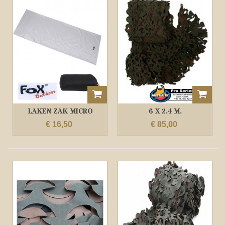
LAKEN ZAK MICRO
6 X 2.4 M.
VEZEL FOX...
VLAMVERTRAGEND
€ 16,50
€ 85,00
CAMO...