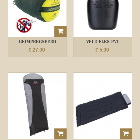
GEIMPREGNEERD
VELD FLES PVC
MUGGENNET 1...
€ 27,00
€ 5,00