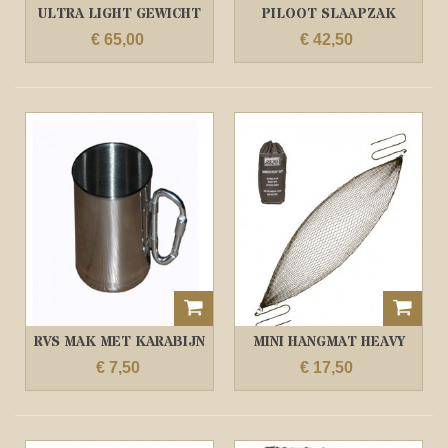
ULTRA LIGHT GEWICHT
PILOOT SLAAPZAK
SLAAPZAK
DEKEN MODEL BLAUW
€ 65,00
€ 42,50
RVS MAK MET KARABIJN
MINI HANGMAT HEAVY
HAAK
DUTY
€ 7,50
€ 17,50