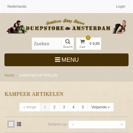
Nederlands
Login
0
€ 0,00
Search
Cart
MENU
Home
>
KAMPEER ARTIKELEN
KAMPEER ARTIKELEN
«
Vorige
1
2
3
4
5
Volgende
»
Sorteren op
--