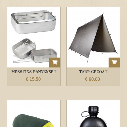
MESSTINS PANNENSET
TARP GECOAT
POLYESTER 300X 300
€ 15,50
€ 60,00
CM