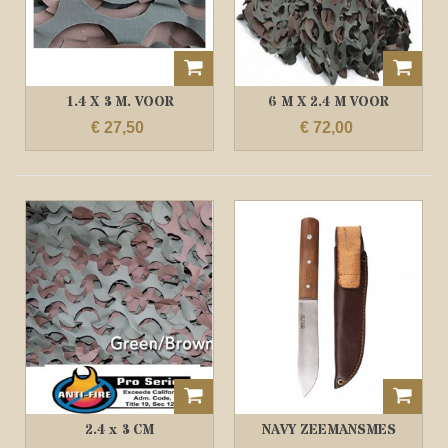
1.4 X 3 M. VOOR
6 M X 2.4 M VOOR
BUITEN...
BUITEN WOODLAND...
€ 27,50
€ 72,00
2.4 x 3 CM
NAVY ZEEMANSMES