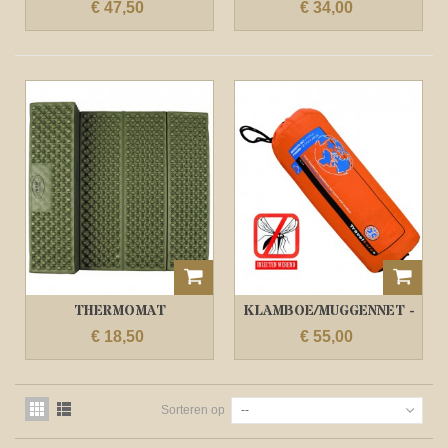
VUURVERTRAGEND...
€ 47,50
€ 34,00
THERMOMAT
KLAMBOE/MUGGENNET -
OPVOUWBAAR
TROPENPROOF...
€ 18,50
€ 55,00
Sorteren op
--