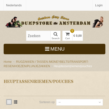
Nederlands
Login
0
€ 0,00
Search
Cart
MENU
Home
>
RUGZAKKEN / TASSEN /MONEYBELTS/TRANSPORT-
REGENHOEZEN/PLUNJEZAKKEN
>
Heuptassen|riemen/pouches
HEUPTASSEN|RIEMEN/POUCHES
Sorteren op
--