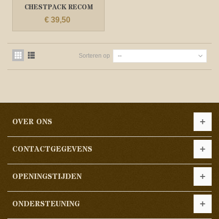
CHESTPACK RECOM
ZWART/
€ 39,50
Sorteren op
--
OVER ONS
CONTACTGEGEVENS
OPENINGSTIJDEN
ONDERSTEUNING