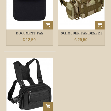
DOCUMENT TAS
SCHOUDER TAS DESERT
CAMO
€ 12,50
€ 29,50