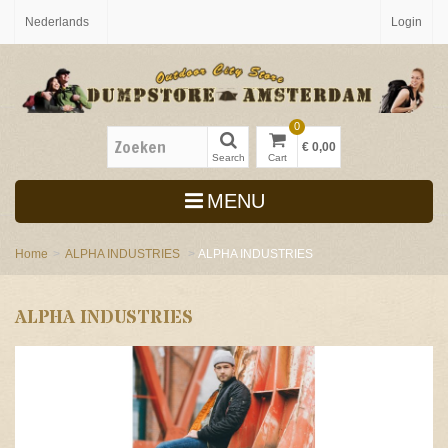
Nederlands
Login
0
€ 0,00
Search
Cart
MENU
Home
>
ALPHA INDUSTRIES
>
ALPHA INDUSTRIES
ALPHA INDUSTRIES