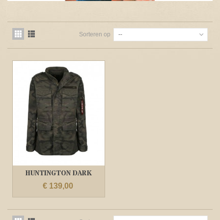
Sorteren op
--
HUNTINGTON DARK
WOODLAND CAMO...
€ 139,00