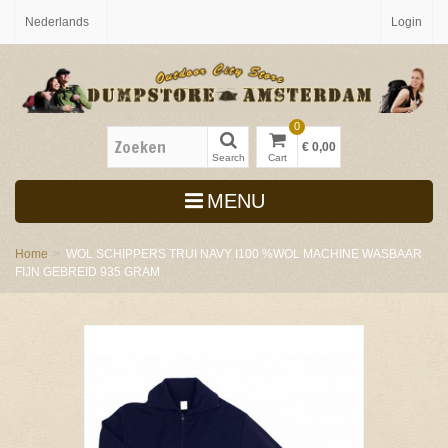
Nederlands
Login
0
€ 0,00
Search
Cart
MENU
Home
>
WOL SCHIPPERS TRUI NAVY I100 %WOL MACHINE WASBAAR
FIJN GEBREID 935 GRAM