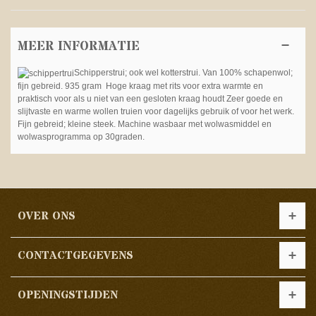
MEER INFORMATIE
Schipperstrui; ook wel kotterstrui. Van 100% schapenwol;
fijn gebreid. 935 gram Hoge kraag met rits voor extra warmte en
praktisch voor als u niet van een gesloten kraag houdt Zeer goede en
slijtvaste en warme wollen truien voor dagelijks gebruik of voor het werk.
Fijn gebreid; kleine steek. Machine wasbaar met wolwasmiddel en
wolwasprogramma op 30graden.
OVER ONS
CONTACTGEGEVENS
OPENINGSTIJDEN