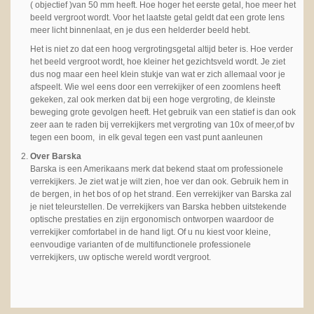
( objectief )van 50 mm heeft. Hoe hoger het eerste getal, hoe meer het
beeld vergroot wordt. Voor het laatste getal geldt dat een grote lens
meer licht binnenlaat, en je dus een helderder beeld hebt.
Het is niet zo dat een hoog vergrotingsgetal altijd beter is. Hoe verder
het beeld vergroot wordt, hoe kleiner het gezichtsveld wordt. Je ziet
dus nog maar een heel klein stukje van wat er zich allemaal voor je
afspeelt. Wie wel eens door een verrekijker of een zoomlens heeft
gekeken, zal ook merken dat bij een hoge vergroting, de kleinste
beweging grote gevolgen heeft. Het gebruik van een statief is dan ook
zeer aan te raden bij verrekijkers met vergroting van 10x of meer,of bv
tegen een boom, in elk geval tegen een vast punt aanleunen
Over Barska
Barska is een Amerikaans merk dat bekend staat om professionele
verrekijkers. Je ziet wat je wilt zien, hoe ver dan ook. Gebruik hem in
de bergen, in het bos of op het strand. Een verrekijker van Barska zal
je niet teleurstellen. De verrekijkers van Barska hebben uitstekende
optische prestaties en zijn ergonomisch ontworpen waardoor de
verrekijker comfortabel in de hand ligt. Of u nu kiest voor kleine,
eenvoudige varianten of de multifunctionele professionele
verrekijkers, uw optische wereld wordt vergroot.