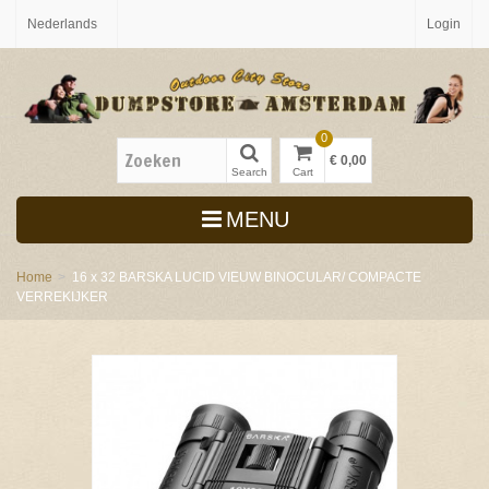
Nederlands
Login
0
€ 0,00
Search
Cart
MENU
Home
>
16 x 32 BARSKA LUCID VIEUW BINOCULAR/ COMPACTE
VERREKIJKER