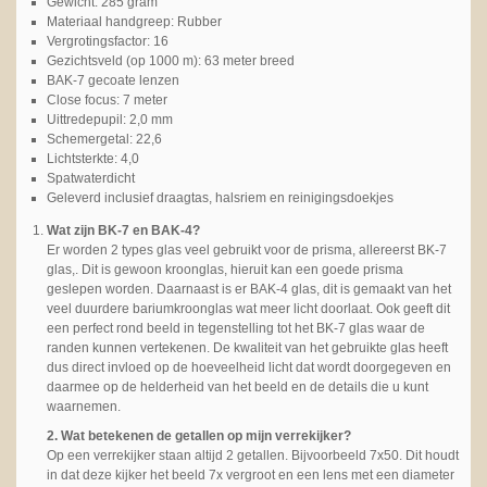
Gewicht: 285 gram
Materiaal handgreep: Rubber
Vergrotingsfactor: 16
Gezichtsveld (op 1000 m): 63 meter breed
BAK-7 gecoate lenzen
Close focus: 7 meter
Uittredepupil: 2,0 mm
Schemergetal: 22,6
Lichtsterkte: 4,0
Spatwaterdicht
Geleverd inclusief draagtas, halsriem en reinigingsdoekjes
Wat zijn BK-7 en BAK-4?
Er worden 2 types glas veel gebruikt voor de prisma, allereerst BK-7
glas,. Dit is gewoon kroonglas, hieruit kan een goede prisma
geslepen worden. Daarnaast is er BAK-4 glas, dit is gemaakt van het
veel duurdere bariumkroonglas wat meer licht doorlaat. Ook geeft dit
een perfect rond beeld in tegenstelling tot het BK-7 glas waar de
randen kunnen vertekenen. De kwaliteit van het gebruikte glas heeft
dus direct invloed op de hoeveelheid licht dat wordt doorgegeven en
daarmee op de helderheid van het beeld en de details die u kunt
waarnemen.
2. Wat betekenen de getallen op mijn verrekijker?
Op een verrekijker staan altijd 2 getallen. Bijvoorbeeld 7x50. Dit houdt
in dat deze kijker het beeld 7x vergroot en een lens met een diameter