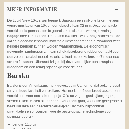
MEER INFORMATIE
De Lucid View 16x32 van topmerk Barska is een stijlvolle kijker met een
vergrotingsfactor van 16x en een objectief van 32 mm. Deze compacte
verrekijker is gemaakt om te gebruiken in situaties waarbij u weinig
bagage mee kunt nemen. De prisma kwaliteit BAK-7 zorgt samen met de
volledig gecoate lens voor maximale lichtdoorlatendheid, waardoor zeer
heldere beelden kunnen worden waargenomen. De ergonomisch
gevormde handgrepen zijn van schokabsorberend rubber gemaakt voor
een zo comfortabel mogelijke grip. U kunt met deze lens op 7 meter nog
scherp focussen. Uiteraard krijgt u bij deze verrekijker een draagtas,
draagriem en een reinigingsdoekje voor de lens.
Barska
Barska is een Amerikaans merk gevestigd in Californie, dat bekend staat
om zijn hoge kwaliteit verrekijkers. Het merk heeft een breed assortiment
verrekijkers voor een scherpe prijs. Of u nu vogels gaat kijken, jagen,
sterren kijken, vissen of naar een evenement gaat, voor elke gelegenheid
heeft Barshka een geschikte verrekijker. Het merk blijft continu
ontwikkelen en ontwerpen voor de beste optische technologie voor
optimaal gebruik
Lengte: 11,5 cm